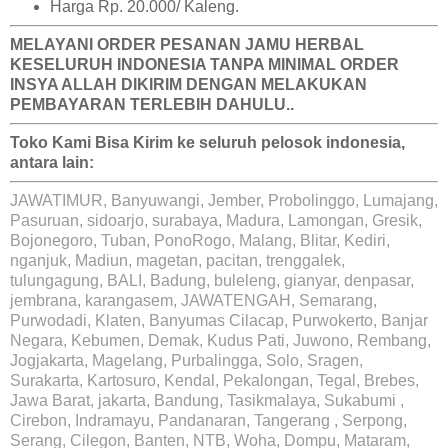
Harga Rp. 20.000/ Kaleng.
MELAYANI ORDER PESANAN JAMU HERBAL
KESELURUH INDONESIA TANPA MINIMAL ORDER
INSYA ALLAH DIKIRIM DENGAN MELAKUKAN
PEMBAYARAN TERLEBIH DAHULU..
Toko Kami Bisa Kirim ke seluruh pelosok indonesia,
antara lain:
JAWATIMUR, Banyuwangi, Jember, Probolinggo, Lumajang,
Pasuruan, sidoarjo, surabaya, Madura, Lamongan, Gresik,
Bojonegoro, Tuban, PonoRogo, Malang, Blitar, Kediri,
nganjuk, Madiun, magetan, pacitan, trenggalek,
tulungagung, BALI, Badung, buleleng, gianyar, denpasar,
jembrana, karangasem, JAWATENGAH, Semarang,
Purwodadi, Klaten, Banyumas Cilacap, Purwokerto, Banjar
Negara, Kebumen, Demak, Kudus Pati, Juwono, Rembang,
Jogjakarta, Magelang, Purbalingga, Solo, Sragen,
Surakarta, Kartosuro, Kendal, Pekalongan, Tegal, Brebes,
Jawa Barat, jakarta, Bandung, Tasikmalaya, Sukabumi ,
Cirebon, Indramayu, Pandanaran, Tangerang , Serpong,
Serang, Cilegon, Banten, NTB, Woha, Dompu, Mataram,