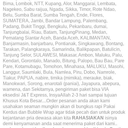
Bima, Lombok, NTT, Kupang, Alor, Manggarai, Lembata,
Nagekeo, Sabu raijua, Ngada, Sikka, Timor, Rote Ndao,
Belu, Sumba Barat, Sumba Tengah, Ende, Flores,
SUMATERA, Jambi, Bandar Lampung, Palembang,
Padang, Bukit Tinggi, Bengkulu, Pekanbaru, dumai,
Tanjungbalai, Riau, Batam, TanjungPinang, Medan,
Pematang Siantar Aceh, Banda Aceh, KALIMANTAN,
Banjarmasin, banjarbaru, Pontianak, Singkawang, Bontang,
Tarakan, Palangkaraya, Samarinda, Balikpapan, Batulicin,
Tanjung Selor, SULAWESI, Makasar, Ambon, Maluku, Palu,
Kendari, Gorontalo, Manado, Bitung, Palopo, Bau Bau, Pare
Pare, Kotamubagu, Tomohon, Minahasa, MALUKU, Masohi,
Langgur, Saumlaki, Bula, Namlea, Piru, Dobo, Namrole,
Tiakur, PAPUA, nabire, timika (mimika), merauke, biak,
Manokwari, Sorong, enarotali (paniai), Jayapura, abepura,
wamena, dan Sekitarnya, pengiriman paket bisa VIA
eksedisi J&T Express, InsyaAllah 2-3 hari sampai tujuan
Khusus Kota Besar....Order pesanan anda akan kami
usahakan seaman mungkin akan di bungkus rapi Pakai
Kerdus dan Bubble Wrap agar tidak pecah dan untuk produk
kejantanan pria dewasa akan kita
RAHASIAKAN
isinya
demi kenyamanan anda saat menerima paket dari kami..