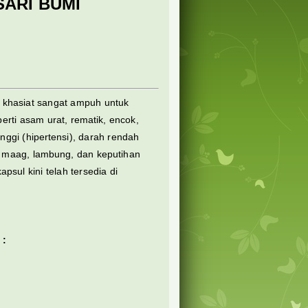
ARI BUMI
i khasiat sangat ampuh untuk
rti asam urat, rematik, encok,
tinggi (hipertensi), darah rendah
it, maag, lambung, dan keputihan
psul kini telah tersedia di
 :