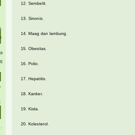
Sembelit.
Sinonis.
L
Maag dan lambung.
N
Obesitas.
Rp
YE
Polio.
Hepatitis.
L
Kanker.
L
T
Kista.
Kolesterol.
: