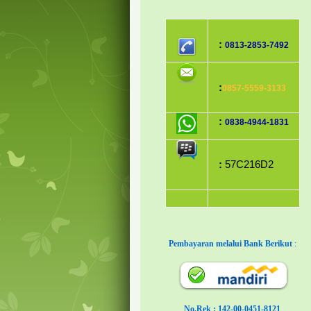
:
0813-2853-7492
:
0857-5559-3133
:
0838-4944-1831
:
57C216D2
Pembayaran melalui Bank Berikut
:
No.Rek : 142-00-0451-8121