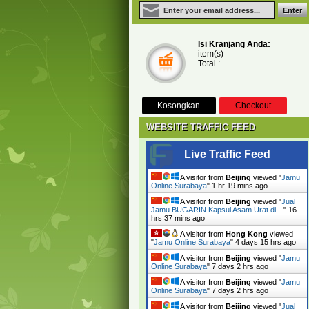
Isi Kranjang Anda:
item(s)
Total :
Kosongkan
Checkout
WEBSITE TRAFFIC FEED
Live Traffic Feed
A visitor from
Beijing
viewed "
Jamu
Online Surabaya
"
1 hr 19 mins ago
A visitor from
Beijing
viewed "
Jual
Jamu BUGARIN Kapsul Asam Urat di…
"
16
hrs 37 mins ago
A visitor from
Hong Kong
viewed
"
Jamu Online Surabaya
"
4 days 15 hrs ago
A visitor from
Beijing
viewed "
Jamu
Online Surabaya
"
7 days 2 hrs ago
A visitor from
Beijing
viewed "
Jamu
Online Surabaya
"
7 days 2 hrs ago
A visitor from
Beijing
viewed "
Jual