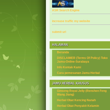
ASR Search Engine
increase traffic my website
submit url
HALAMAN
Beranda
DISCLAIMER (Terms Of Policy) Toko
Jamu-Online-Surabaya
Info Kontak Kami
Cara pemesanan Jamu Herbal
JAMU HERBAL KHUSUS
Ginseng Royal Jelly (Renshen Feng
Wang Jiang)
Herbal Obat Kencing Nanah
Herbal Obat Penyakit Kelamin