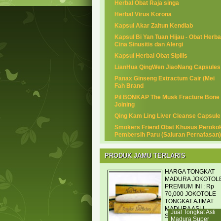
Herbal Obat Raja singa
Herbal Virus Korona
Kapsul Akar Zaitun Kendiab
Kapsul Bi Yan Tuan Hijau - Obat Herba
Cina Sinusitis dan Alergi
Kapsul Herbal Obat Sipilis
LianHua QingWen JiaoNang Capsules
Panax Ginseng Extractum Cair (Mei
Fah Brand
Pil BONKAP The Musk Fracture Bone
Joining
Qing Kam Ling Liver Cleanse Capsule
Smokers Friend Obat Khusus Peroko
Pembersih Paru (Saluran Pernafasan)
PRODUK JAMU TERLARIS
HARGA TONGKAT
MADURA JOKOTOL
PREMIUM INI : Rp
70,000 JOKOTOLE
TONGKAT AJIMAT
MADURA ASLI
Jual Tongkat Asli
SUPER PREMIUM
Madura Super