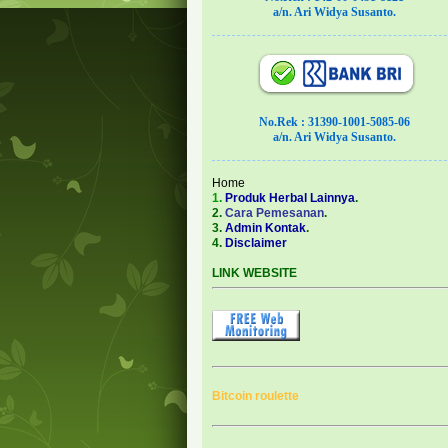
a/n. Ari Widya Susanto.
No.Rek : 31390-1001-5085-06
a/n. Ari Widya Susanto.
Home
1.
Produk Herbal Lainnya
.
2.
Cara Pemesanan
.
3.
Admin Kontak
.
4.
Disclaimer
LINK WEBSITE
Bitcoin roulette