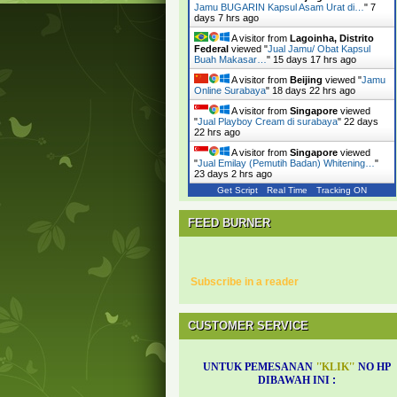
Jamu BUGARIN Kapsul Asam Urat di…
"
7
days 7 hrs ago
A visitor from
Lagoinha, Distrito
Federal
viewed "
Jual Jamu/ Obat Kapsul
Buah Makasar…
"
15 days 17 hrs ago
A visitor from
Beijing
viewed "
Jamu
Online Surabaya
"
18 days 22 hrs ago
A visitor from
Singapore
viewed
"
Jual Playboy Cream di surabaya
"
22 days
22 hrs ago
A visitor from
Singapore
viewed
"
Jual Emilay (Pemutih Badan) Whitening…
"
23 days 2 hrs ago
Get Script
Real Time
Tracking ON
FEED BURNER
Subscribe in a reader
CUSTOMER SERVICE
UNTUK PEMESANAN
''
KLIK
''
NO HP
DIBAWAH INI
: