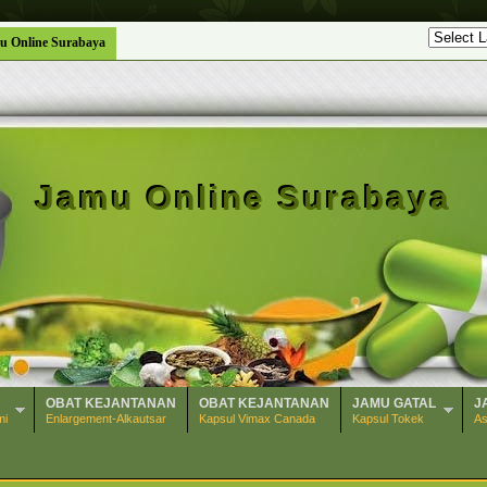
u Online Surabaya
Jamu Online Surabaya
OBAT KEJANTANAN
OBAT KEJANTANAN
JAMU GATAL
J
mi
Enlargement-Alkautsar
Kapsul Vimax Canada
Kapsul Tokek
As