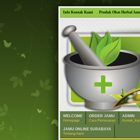
Info Kontak Kami
Produk Obat Herbal Jam
WELCOME
ORDER JAMU
ADMIN
Homepage
Cara Pemesanan
Kontak_Ka
JAMU ONLINE SURABAYA
Tentang Kami