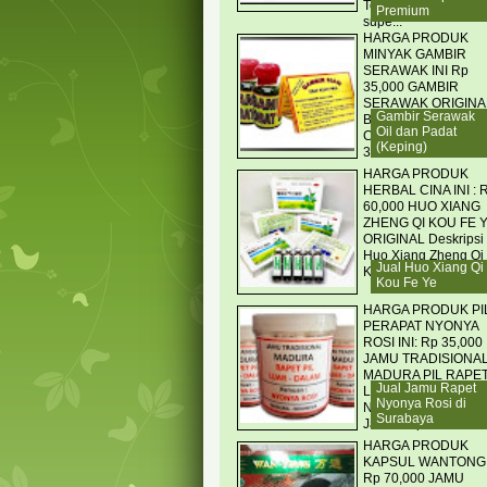
Tongkat asli madura
Premium
supe...
HARGA PRODUK
MINYAK GAMBIR
SERAWAK INI Rp
35,000 GAMBIR
SERAWAK ORIGINA
Gambir Serawak
BORNEO CATS
Oil dan Padat
CLAW OIL KEMASA
(Keping)
3 ML
HARGA PRODUK
HERBAL CINA INI : 
60,000 HUO XIANG
ZHENG QI KOU FE 
ORIGINAL Deskripsi
Huo Xiang Zheng Qi
Jual Huo Xiang Qi
Kou Fe Ye Obat her...
Kou Fe Ye
HARGA PRODUK PI
PERAPAT NYONYA
ROSI INI: Rp 35,000
JAMU TRADISIONA
MADURA PIL RAPE
Jual Jamu Rapet
LUAR DALAM
Nyonya Rosi di
NYONYA ROSY Pil
Surabaya
Jamu Rapet Luar...
HARGA PRODUK
KAPSUL WANTONG 
Rp 70,000 JAMU