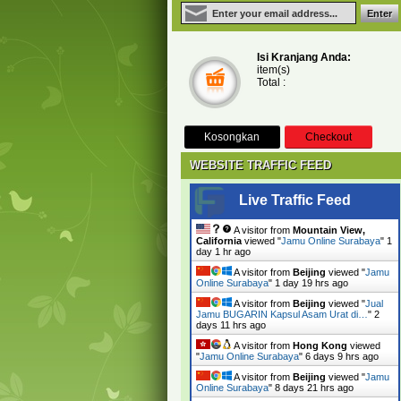
Isi Kranjang Anda:
item(s)
Total :
Kosongkan
Checkout
WEBSITE TRAFFIC FEED
Live Traffic Feed
A visitor from
Mountain View,
California
viewed "
Jamu Online Surabaya
"
1
day 1 hr ago
A visitor from
Beijing
viewed "
Jamu
Online Surabaya
"
1 day 19 hrs ago
A visitor from
Beijing
viewed "
Jual
Jamu BUGARIN Kapsul Asam Urat di…
"
2
days 11 hrs ago
A visitor from
Hong Kong
viewed
"
Jamu Online Surabaya
"
6 days 9 hrs ago
A visitor from
Beijing
viewed "
Jamu
Online Surabaya
"
8 days 21 hrs ago