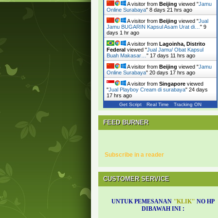
A visitor from
Beijing
viewed "
Jamu
Online Surabaya
"
8 days 21 hrs ago
A visitor from
Beijing
viewed "
Jual
Jamu BUGARIN Kapsul Asam Urat di…
"
9
days 1 hr ago
A visitor from
Lagoinha, Distrito
Federal
viewed "
Jual Jamu/ Obat Kapsul
Buah Makasar…
"
17 days 11 hrs ago
A visitor from
Beijing
viewed "
Jamu
Online Surabaya
"
20 days 17 hrs ago
A visitor from
Singapore
viewed
"
Jual Playboy Cream di surabaya
"
24 days
17 hrs ago
Get Script
Real Time
Tracking ON
FEED BURNER
Subscribe in a reader
CUSTOMER SERVICE
UNTUK PEMESANAN
''
KLIK
''
NO HP
DIBAWAH INI
: