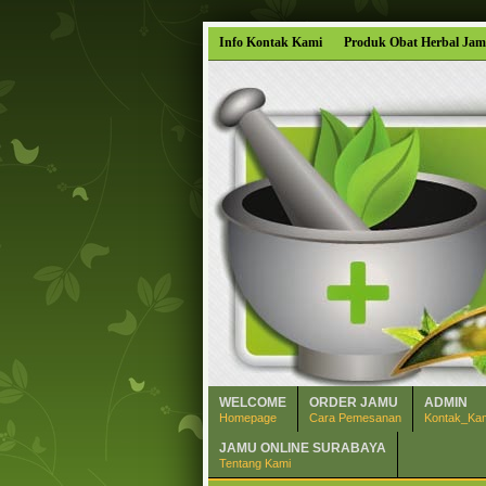
Info Kontak Kami
Produk Obat Herbal Jam
WELCOME
ORDER JAMU
ADMIN
Homepage
Cara Pemesanan
Kontak_Ka
JAMU ONLINE SURABAYA
Tentang Kami