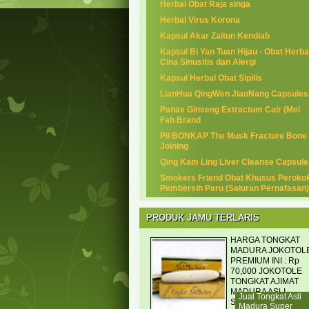
Herbal Obat Raja singa
Herbal Virus Korona
Kapsul Akar Zaitun Kendiab
Kapsul Bi Yan Tuan Hijau - Obat Herba
Cina Sinusitis dan Alergi
Kapsul Herbal Obat Sipilis
LianHua QingWen JiaoNang Capsules
Panax Ginseng Extractum Cair (Mei
Fah Brand
Pil BONKAP The Musk Fracture Bone
Joining
Qing Kam Ling Liver Cleanse Capsule
Smokers Friend Obat Khusus Peroko
Pembersih Paru (Saluran Pernafasan)
PRODUK JAMU TERLARIS
HARGA TONGKAT
MADURA JOKOTOL
PREMIUM INI : Rp
70,000 JOKOTOLE
TONGKAT AJIMAT
MADURA ASLI
Jual Tongkat Asli
SUPER PREMIUM
Madura Super