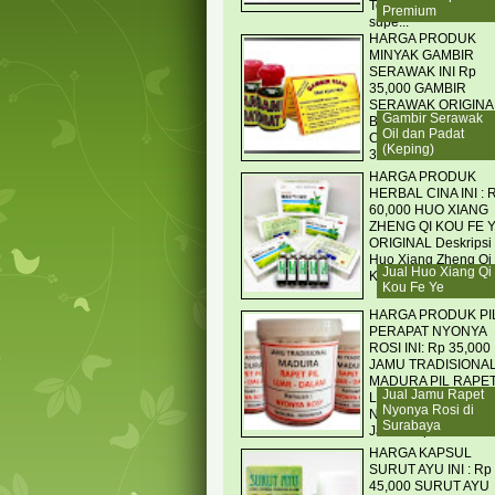
Tongkat asli madura
Premium
supe...
HARGA PRODUK
MINYAK GAMBIR
SERAWAK INI Rp
35,000 GAMBIR
SERAWAK ORIGINA
Gambir Serawak
BORNEO CATS
Oil dan Padat
CLAW OIL KEMASA
(Keping)
3 ML
HARGA PRODUK
HERBAL CINA INI : 
60,000 HUO XIANG
ZHENG QI KOU FE 
ORIGINAL Deskripsi
Huo Xiang Zheng Qi
Jual Huo Xiang Qi
Kou Fe Ye Obat her...
Kou Fe Ye
HARGA PRODUK PI
PERAPAT NYONYA
ROSI INI: Rp 35,000
JAMU TRADISIONA
MADURA PIL RAPE
Jual Jamu Rapet
LUAR DALAM
Nyonya Rosi di
NYONYA ROSY Pil
Surabaya
Jamu Rapet Luar...
HARGA KAPSUL
SURUT AYU INI : Rp
45,000 SURUT AYU