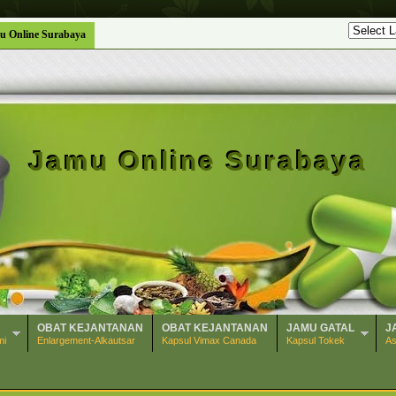
u Online Surabaya
Jamu Online Surabaya
OBAT KEJANTANAN
OBAT KEJANTANAN
JAMU GATAL
J
mi
Enlargement-Alkautsar
Kapsul Vimax Canada
Kapsul Tokek
As