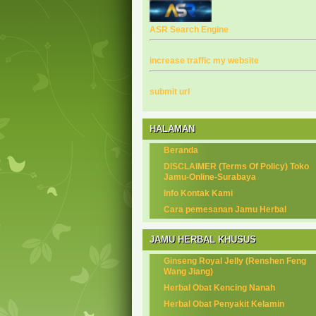
ASR Search Engine
increase traffic my website
submit url
HALAMAN
Beranda
DISCLAIMER (Terms Of Policy) Toko
Jamu-Online-Surabaya
Info Kontak Kami
Cara pemesanan Jamu Herbal
JAMU HERBAL KHUSUS
Ginseng Royal Jelly (Renshen Feng
Wang Jiang)
Herbal Obat Kencing Nanah
Herbal Obat Penyakit Kelamin