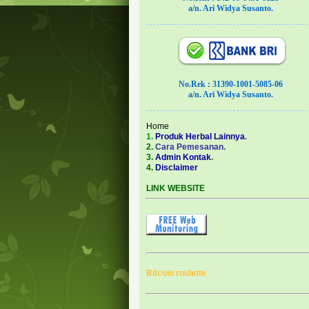
a/n. Ari Widya Susanto.
No.Rek : 31390-1001-5085-06
a/n. Ari Widya Susanto.
Home
1.
Produk Herbal Lainnya
.
2.
Cara Pemesanan
.
3.
Admin Kontak
.
4.
Disclaimer
LINK WEBSITE
Bitcoin roulette