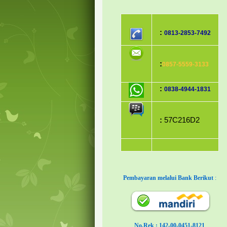
:
0813-2853-7492
:
0857-5559-3133
:
0838-4944-1831
:
57C216D2
Pembayaran melalui Bank Berikut
:
No.Rek : 142-00-0451-8121