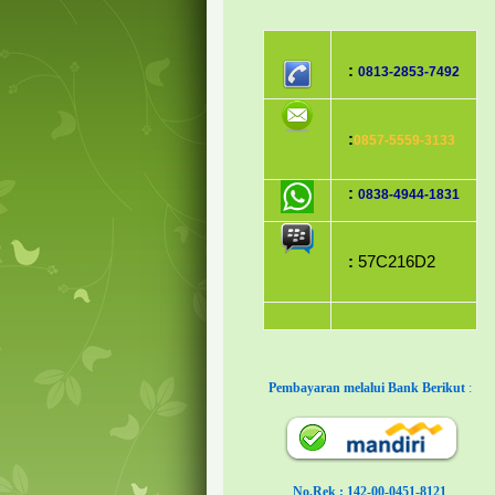
:
0813-2853-7492
:
0857-5559-3133
:
0838-4944-1831
:
57C216D2
Pembayaran melalui Bank Berikut
:
No.Rek : 142-00-0451-8121