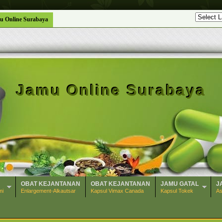
u Online Surabaya
Jamu Online Surabaya
OBAT KEJANTANAN
OBAT KEJANTANAN
JAMU GATAL
J
mi
Enlargement-Alkautsar
Kapsul Vimax Canada
Kapsul Tokek
As