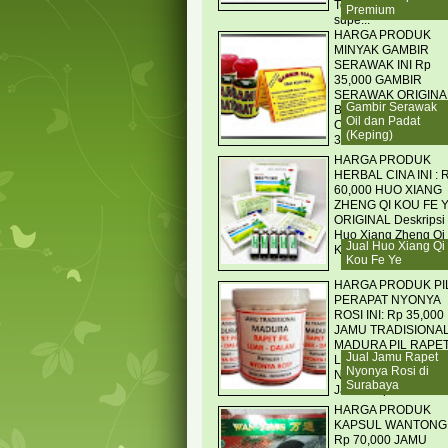
Tongkat asli madura
Premium
supe...
HARGA PRODUK
MINYAK GAMBIR
SERAWAK INI Rp
35,000 GAMBIR
SERAWAK ORIGINA
Gambir Serawak
BORNEO CATS
Oil dan Padat
CLAW OIL KEMASA
(Keping)
3 ML
HARGA PRODUK
HERBAL CINA INI : 
60,000 HUO XIANG
ZHENG QI KOU FE 
ORIGINAL Deskripsi
Huo Xiang Zheng Qi
Jual Huo Xiang Qi
Kou Fe Ye Obat her...
Kou Fe Ye
HARGA PRODUK PI
PERAPAT NYONYA
ROSI INI: Rp 35,000
JAMU TRADISIONA
MADURA PIL RAPE
Jual Jamu Rapet
LUAR DALAM
Nyonya Rosi di
NYONYA ROSY Pil
Surabaya
Jamu Rapet Luar...
HARGA PRODUK
KAPSUL WANTONG 
Rp 70,000 JAMU