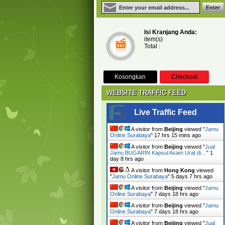
Isi Kranjang Anda:
item(s)
Total :
Kosongkan
Checkout
WEBSITE TRAFFIC FEED
Live Traffic Feed
A visitor from
Beijing
viewed "
Jamu
Online Surabaya
"
17 hrs 15 mins ago
A visitor from
Beijing
viewed "
Jual
Jamu BUGARIN Kapsul Asam Urat di…
"
1
day 8 hrs ago
A visitor from
Hong Kong
viewed
"
Jamu Online Surabaya
"
5 days 7 hrs ago
A visitor from
Beijing
viewed "
Jamu
Online Surabaya
"
7 days 18 hrs ago
A visitor from
Beijing
viewed "
Jamu
Online Surabaya
"
7 days 18 hrs ago
A visitor from
Beijing
viewed "
Jual