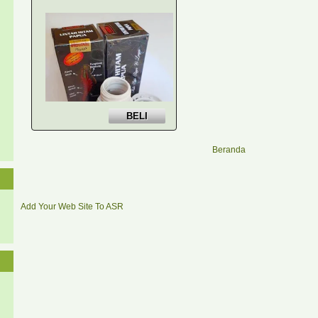
ajimat adalah ramuan warisan leluhur dari masyarakat madura di bua
herbal yang terpilih y...
Jual Pla
Shop now !
HARGA PRODUK 
OBAT ANTI EJA
DETAIL SPESI
OBATCream Play
@ 5 gram. NAMA
Ltd, USA. PLAYB
keluaran USA yan
Beranda
Shop now !
Add Your Web Site To ASR
les Kejantanan Max-man di Surabaya
HARGA PRODUK MAXMAN CREAM PEMBESAR INI Rp 150,000 MA