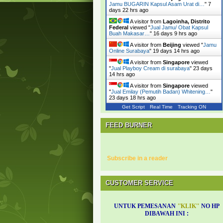
Jamu BUGARIN Kapsul Asam Urat di…
"
7
days 22 hrs ago
A visitor from
Lagoinha, Distrito
Federal
viewed "
Jual Jamu/ Obat Kapsul
Buah Makasar…
"
16 days 9 hrs ago
A visitor from
Beijing
viewed "
Jamu
Online Surabaya
"
19 days 14 hrs ago
A visitor from
Singapore
viewed
"
Jual Playboy Cream di surabaya
"
23 days
14 hrs ago
A visitor from
Singapore
viewed
"
Jual Emilay (Pemutih Badan) Whitening…
"
23 days 18 hrs ago
Get Script
Real Time
Tracking ON
FEED BURNER
Subscribe in a reader
CUSTOMER SERVICE
UNTUK PEMESANAN
''
KLIK
''
NO HP
DIBAWAH INI
: