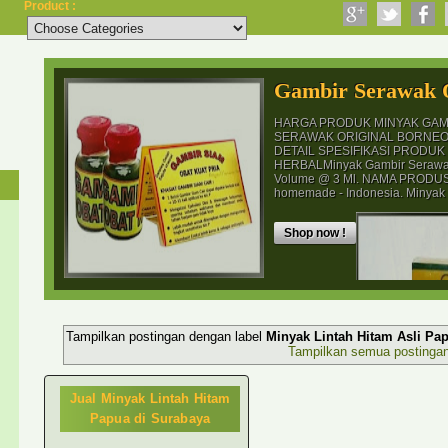
Product :
Gambir Serawak O
HARGA PRODUK MINYAK GAMB
SERAWAK ORIGINAL BORNEO 
DETAIL SPESIFIKASI PRODU
HERBALMinyak Gambir Serawa
Volume @ 3 Ml. NAMA PRODUSE
homemade - Indonesia. Minyak 
Shop now !
Tampilkan postingan dengan label
Minyak Lintah Hitam Asli Pa
Tampilkan semua postinga
Jual Minyak Lintah Hitam
Papua di Surabaya
PREMIUM INI : Rp 70,000 JOKOTOLE TONGKAT AJIMAT MADURA ASL
madura super premium adalah obat khusus untuk kebahagiaan wanita