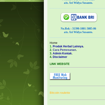
a/n. Ari Widya Susanto.
No.Rek : 31390-1001-5085-06
a/n. Ari Widya Susanto.
Home
1.
Produk Herbal Lainnya
.
2.
Cara Pemesanan
.
3.
Admin Kontak
.
4.
Disclaimer
LINK WEBSITE
Bitcoin roulette