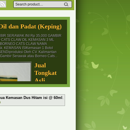
il dan Padat (Keping)
IR SERAWAK INI Rp 35,000 GAMBIR
CATS CLAW OIL KEMASAN 3 ML
K BORNEO CATS CLAW NAMA
k. KEMASAN ISIKemasan 1 Botol
NDiproduksi Oleh CV. Kalimantan
Gambir Serawak atau Borneo Cats...
Jual
Tongkat
Asli
Madura
Super
pua Kemasan Dus Hitam isi @ 60ml
.
Premium
n
HARGA TONGKAT
MADURA
JOKOTOLE
I SUPER PREMIUM Tongkat asli
 memuaskan suami tercinta. Tongkat