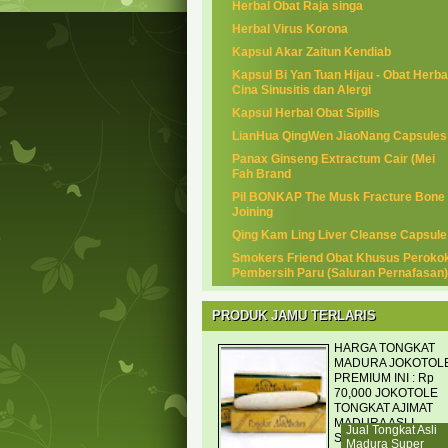
Herbal Obat Raja singa
Herbal Virus Korona
Kapsul Akar Zaitun Kendiab
Kapsul Bi Yan Tuan Hijau - Obat Herba
Cina Sinusitis dan Alergi
Kapsul Herbal Obat Sipilis
LianHua QingWen JiaoNang Capsules
Panax Ginseng Extractum Cair (Mei
Fah Brand
Pil BONKAP The Musk Fracture Bone
Joining
Qing Kam Ling Liver Cleanse Capsule
Smokers Friend Obat Khusus Peroko
Pembersih Paru (Saluran Pernafasan)
PRODUK JAMU TERLARIS
HARGA TONGKAT
MADURA JOKOTOL
PREMIUM INI : Rp
70,000 JOKOTOLE
TONGKAT AJIMAT
MADURA ASLI
Jual Tongkat Asli
SUPER PREMIUM
Madura Super