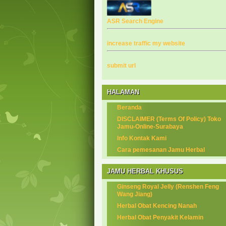
ASR Search Engine
increase traffic my website
submit url
HALAMAN
Beranda
DISCLAIMER (Terms Of Policy) Toko
Jamu-Online-Surabaya
Info Kontak Kami
Cara pemesanan Jamu Herbal
JAMU HERBAL KHUSUS
Ginseng Royal Jelly (Renshen Feng
Wang Jiang)
Herbal Obat Kencing Nanah
Herbal Obat Penyakit Kelamin