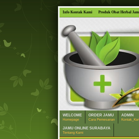
Info Kontak Kami
Produk Obat Herbal Jam
WELCOME
ORDER JAMU
ADMIN
Homepage
Cara Pemesanan
Kontak_Ka
JAMU ONLINE SURABAYA
Tentang Kami